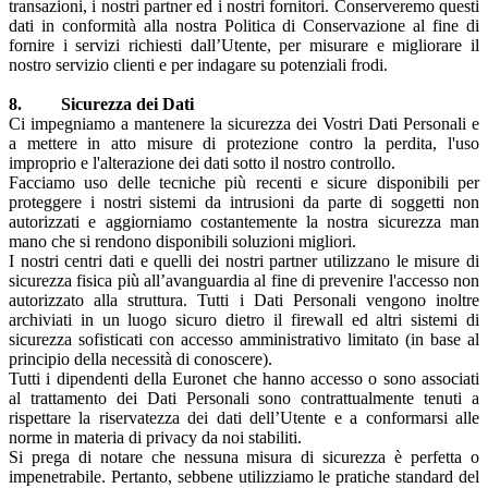
transazioni, i nostri partner ed i nostri fornitori. Conserveremo questi
dati in conformità alla nostra Politica di Conservazione al fine di
fornire i servizi richiesti dall’Utente, per misurare e migliorare il
nostro servizio clienti e per indagare su potenziali frodi.
8. Sicurezza dei Dati
Ci impegniamo a mantenere la sicurezza dei Vostri Dati Personali e
a mettere in atto misure di protezione contro la perdita, l'uso
improprio e l'alterazione dei dati sotto il nostro controllo.
Facciamo uso delle tecniche più recenti e sicure disponibili per
proteggere i nostri sistemi da intrusioni da parte di soggetti non
autorizzati e aggiorniamo costantemente la nostra sicurezza man
mano che si rendono disponibili soluzioni migliori.
I nostri centri dati e quelli dei nostri partner utilizzano le misure di
sicurezza fisica più all’avanguardia al fine di prevenire l'accesso non
autorizzato alla struttura. Tutti i Dati Personali vengono inoltre
archiviati in un luogo sicuro dietro il firewall ed altri sistemi di
sicurezza sofisticati con accesso amministrativo limitato (in base al
principio della necessità di conoscere).
Tutti i dipendenti della Euronet che hanno accesso o sono associati
al trattamento dei Dati Personali sono contrattualmente tenuti a
rispettare la riservatezza dei dati dell’Utente e a conformarsi alle
norme in materia di privacy da noi stabiliti.
Si prega di notare che nessuna misura di sicurezza è perfetta o
impenetrabile. Pertanto, sebbene utilizziamo le pratiche standard del