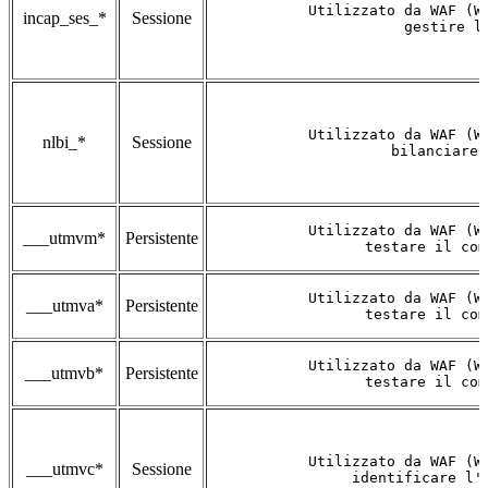
Utilizzato da WAF (W
incap_ses_*
Sessione
gestire l
Utilizzato da WAF (W
nlbi_*
Sessione
bilanciare 
Utilizzato da WAF (W
___utmvm*
Persistente
testare il com
Utilizzato da WAF (W
___utmva*
Persistente
testare il com
Utilizzato da WAF (W
___utmvb*
Persistente
testare il com
Utilizzato da WAF (W
___utmvc*
Sessione
identificare l'