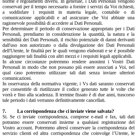
norme e regolamenti diversi. In generale, i Dati Personali vengono
conservati per il tempo necessario a fornire i servizi da Voi richiesti,
a soddisfare i requisiti in materia legale, contabile o di
comunicazione applicabili e ad assicurare che Voi abbiate una
ragionevole possibilità di accedere ai Dati Personali.
Per determinare il periodo di conservazione appropriato per i Dati
Personali, prendiamo in considerazione la quantità, la natura e la
sensibilità dei Dati Personali, il rischio potenziale di danni derivanti
dall'uso non autorizzato o dalla divulgazione dei Dati Personali
dell'Utente, le finalità per le quali vengono elaborati e se è possibile
raggiungere tali finalità con altri mezzi e i requisiti legali applicabili.
In alcune circostanze potremmo rendere anonimi i Vostri Dati
Personali in modo che non possano più essere associati a Voi, nel
qual caso potremmo utilizzare tali dati senza inviare ulteriori
comunicazioni.
In osservanza della normativa vigente, i Vs dati saranno conservati
per consentirle di riutilizzare il codice generato tutte le volte che
vorrà e fino alla scadenza. Il termine fissato è di due anni, trascorso
tale periodo i dati verranno definitivamente cancellati.
7. La corrispondenza che ci inviate viene salvata?
Si. Se ci inviate corrispondenza, comprese e-mail e fax, tali dati
potranno essere conservati insieme a qualsiasi registrazione del
Vostro account. Potremmo altresì conservare la corrispondenza del
servizio clienti ed altra corrispondenza che coinvolge l’Utente, le