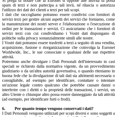
Si prega di notare che la Euronet si oppone alle attività di posta
spam di terzi e non partecipa a tali invii, né rilascia o autorizza
l'utilizzo dei dati dei clienti a terzi per tali scopi.
I dati che raccogliamo potranno essere condivisi con fornitori di
servizi terzi per gestire alcuni aspetti dei servizi che forniamo, come
la manutenzione dei nostri server e l'elaborazione o l'esecuzione di
ordini per le transazioni e servizi. Ci assicuriamo che i fornitori di
servizi terzi con cui condividiamo i Vostri dati dispongano di
politiche sulla privacy sostanzialmente simili alle nostre.
I Vostri dati potranno essere trasferiti a terzi a seguito di una vendita,
acquisizione, fusione o riorganizzazione che coinvolga la Euronet
Worldwide, Inc., le sue consociate o qualsiasi delle sue rispettive
attività.
Potremmo anche divulgare i Dati Personali dell'interessato in casi
speciali se richiesto dalla normativa vigente, da un provvedimento
giudiziario o da un'altra autorità governativa, o quando riteniamo in
buona fede che la divulgazione di tali dati sia altrimenti necessaria o
consigliabile, ad esempio per identificare, contattare o intentare
un'azione legale contro qualcuno che potrebbe causare danni o
interferire con i diritti o la proprietà delle transazioni, i servizi, un
altro Utente o chiunque altro possa essere danneggiato da tali attività
(ad esempio, per identificare furti o frodi).
6. Per quanto tempo vengono conservati i dati?
I Dati Personali vengono utilizzati per scopi diversi e sono soggetti a