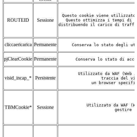
Questo cookie viene utilizzato
ROUTEID
Sessione
Questo ottimizza i tempi di r
distribuendo il carico di traffi
cliccaericarica
Permanente
Conserva lo stato degli ut
pjClearCookie
Permanente
Conserva lo stato di acce
Utilizzato da WAF (Web A
visid_incap_*
Persistente
 traccia del vi
 un browser specifi
Utilizzato da WAF (W
TBMCookie*
Sessione
gestire l