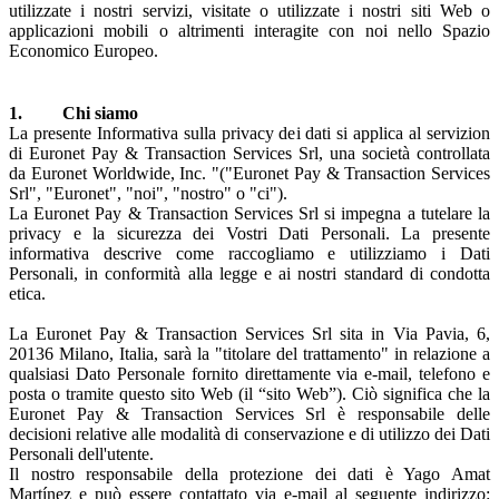
utilizzate i nostri servizi, visitate o utilizzate i nostri siti Web o
applicazioni mobili o altrimenti interagite con noi nello Spazio
Economico Europeo.
1. Chi siamo
La presente Informativa sulla privacy dei dati si applica al servizion
di Euronet Pay & Transaction Services Srl, una società controllata
da Euronet Worldwide, Inc. "("Euronet Pay & Transaction Services
Srl", "Euronet", "noi", "nostro" o "ci").
La Euronet Pay & Transaction Services Srl si impegna a tutelare la
privacy e la sicurezza dei Vostri Dati Personali. La presente
informativa descrive come raccogliamo e utilizziamo i Dati
Personali, in conformità alla legge e ai nostri standard di condotta
etica.
La Euronet Pay & Transaction Services Srl sita in Via Pavia, 6,
20136 Milano, Italia, sarà la "titolare del trattamento" in relazione a
qualsiasi Dato Personale fornito direttamente via e-mail, telefono e
posta o tramite questo sito Web (il “sito Web”). Ciò significa che la
Euronet Pay & Transaction Services Srl è responsabile delle
decisioni relative alle modalità di conservazione e di utilizzo dei Dati
Personali dell'utente.
Il nostro responsabile della protezione dei dati è Yago Amat
Martínez e può essere contattato via e-mail al seguente indirizzo: