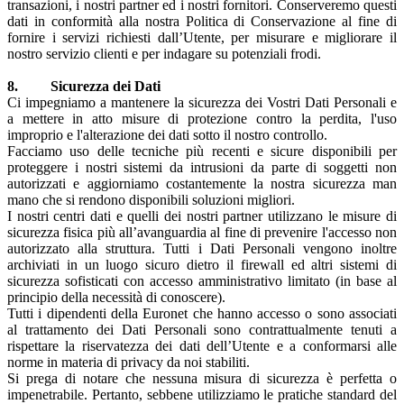
transazioni, i nostri partner ed i nostri fornitori. Conserveremo questi
dati in conformità alla nostra Politica di Conservazione al fine di
fornire i servizi richiesti dall’Utente, per misurare e migliorare il
nostro servizio clienti e per indagare su potenziali frodi.
8. Sicurezza dei Dati
Ci impegniamo a mantenere la sicurezza dei Vostri Dati Personali e
a mettere in atto misure di protezione contro la perdita, l'uso
improprio e l'alterazione dei dati sotto il nostro controllo.
Facciamo uso delle tecniche più recenti e sicure disponibili per
proteggere i nostri sistemi da intrusioni da parte di soggetti non
autorizzati e aggiorniamo costantemente la nostra sicurezza man
mano che si rendono disponibili soluzioni migliori.
I nostri centri dati e quelli dei nostri partner utilizzano le misure di
sicurezza fisica più all’avanguardia al fine di prevenire l'accesso non
autorizzato alla struttura. Tutti i Dati Personali vengono inoltre
archiviati in un luogo sicuro dietro il firewall ed altri sistemi di
sicurezza sofisticati con accesso amministrativo limitato (in base al
principio della necessità di conoscere).
Tutti i dipendenti della Euronet che hanno accesso o sono associati
al trattamento dei Dati Personali sono contrattualmente tenuti a
rispettare la riservatezza dei dati dell’Utente e a conformarsi alle
norme in materia di privacy da noi stabiliti.
Si prega di notare che nessuna misura di sicurezza è perfetta o
impenetrabile. Pertanto, sebbene utilizziamo le pratiche standard del