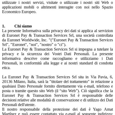
utilizzate i nostri servizi, visitate o utilizzate i nostri siti Web o
applicazioni mobili o altrimenti interagite con noi nello Spazio
Economico Europeo.
1. Chi siamo
La presente Informativa sulla privacy dei dati si applica al servizion
di Euronet Pay & Transaction Services Srl, una società controllata
da Euronet Worldwide, Inc. "("Euronet Pay & Transaction Services
Srl", "Euronet", "noi", "nostro" o "ci").
La Euronet Pay & Transaction Services Srl si impegna a tutelare la
privacy e la sicurezza dei Vostri Dati Personali. La presente
informativa descrive come raccogliamo e utilizziamo i Dati
Personali, in conformità alla legge e ai nostri standard di condotta
etica.
La Euronet Pay & Transaction Services Srl sita in Via Pavia, 6,
20136 Milano, Italia, sarà la "titolare del trattamento" in relazione a
qualsiasi Dato Personale fornito direttamente via e-mail, telefono e
posta o tramite questo sito Web (il “sito Web”). Ciò significa che la
Euronet Pay & Transaction Services Srl è responsabile delle
decisioni relative alle modalità di conservazione e di utilizzo dei Dati
Personali dell'utente.
Il nostro responsabile della protezione dei dati è Yago Amat
Martínez e può essere contattato via e-mail al seguente indirizzo: