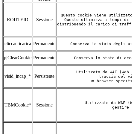
Questo cookie viene utilizzato
ROUTEID
Sessione
Questo ottimizza i tempi di r
distribuendo il carico di traffi
cliccaericarica
Permanente
Conserva lo stato degli ut
pjClearCookie
Permanente
Conserva lo stato di acce
Utilizzato da WAF (Web A
visid_incap_*
Persistente
 traccia del vi
 un browser specifi
Utilizzato da WAF (W
TBMCookie*
Sessione
gestire l