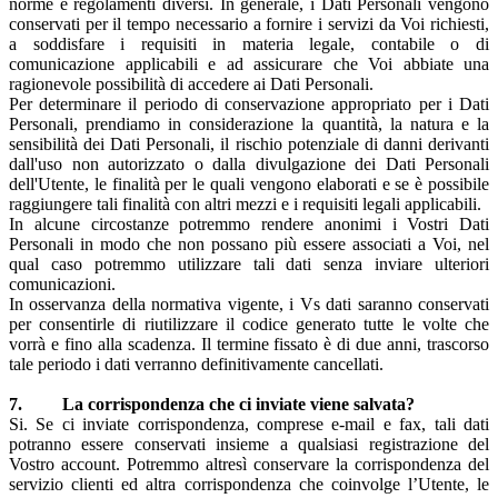
norme e regolamenti diversi. In generale, i Dati Personali vengono
conservati per il tempo necessario a fornire i servizi da Voi richiesti,
a soddisfare i requisiti in materia legale, contabile o di
comunicazione applicabili e ad assicurare che Voi abbiate una
ragionevole possibilità di accedere ai Dati Personali.
Per determinare il periodo di conservazione appropriato per i Dati
Personali, prendiamo in considerazione la quantità, la natura e la
sensibilità dei Dati Personali, il rischio potenziale di danni derivanti
dall'uso non autorizzato o dalla divulgazione dei Dati Personali
dell'Utente, le finalità per le quali vengono elaborati e se è possibile
raggiungere tali finalità con altri mezzi e i requisiti legali applicabili.
In alcune circostanze potremmo rendere anonimi i Vostri Dati
Personali in modo che non possano più essere associati a Voi, nel
qual caso potremmo utilizzare tali dati senza inviare ulteriori
comunicazioni.
In osservanza della normativa vigente, i Vs dati saranno conservati
per consentirle di riutilizzare il codice generato tutte le volte che
vorrà e fino alla scadenza. Il termine fissato è di due anni, trascorso
tale periodo i dati verranno definitivamente cancellati.
7. La corrispondenza che ci inviate viene salvata?
Si. Se ci inviate corrispondenza, comprese e-mail e fax, tali dati
potranno essere conservati insieme a qualsiasi registrazione del
Vostro account. Potremmo altresì conservare la corrispondenza del
servizio clienti ed altra corrispondenza che coinvolge l’Utente, le