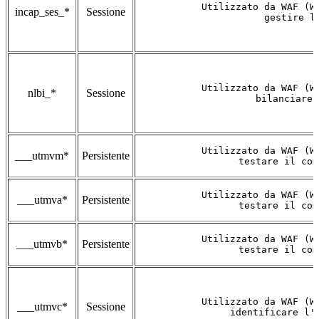
Utilizzato da WAF (W
incap_ses_*
Sessione
gestire l
Utilizzato da WAF (W
nlbi_*
Sessione
bilanciare 
Utilizzato da WAF (W
___utmvm*
Persistente
testare il com
Utilizzato da WAF (W
___utmva*
Persistente
testare il com
Utilizzato da WAF (W
___utmvb*
Persistente
testare il com
Utilizzato da WAF (W
___utmvc*
Sessione
identificare l'