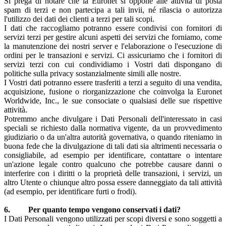
Si prega di notare che la Euronet si oppone alle attività di posta
spam di terzi e non partecipa a tali invii, né rilascia o autorizza
l'utilizzo dei dati dei clienti a terzi per tali scopi.
I dati che raccogliamo potranno essere condivisi con fornitori di
servizi terzi per gestire alcuni aspetti dei servizi che forniamo, come
la manutenzione dei nostri server e l'elaborazione o l'esecuzione di
ordini per le transazioni e servizi. Ci assicuriamo che i fornitori di
servizi terzi con cui condividiamo i Vostri dati dispongano di
politiche sulla privacy sostanzialmente simili alle nostre.
I Vostri dati potranno essere trasferiti a terzi a seguito di una vendita,
acquisizione, fusione o riorganizzazione che coinvolga la Euronet
Worldwide, Inc., le sue consociate o qualsiasi delle sue rispettive
attività.
Potremmo anche divulgare i Dati Personali dell'interessato in casi
speciali se richiesto dalla normativa vigente, da un provvedimento
giudiziario o da un'altra autorità governativa, o quando riteniamo in
buona fede che la divulgazione di tali dati sia altrimenti necessaria o
consigliabile, ad esempio per identificare, contattare o intentare
un'azione legale contro qualcuno che potrebbe causare danni o
interferire con i diritti o la proprietà delle transazioni, i servizi, un
altro Utente o chiunque altro possa essere danneggiato da tali attività
(ad esempio, per identificare furti o frodi).
6. Per quanto tempo vengono conservati i dati?
I Dati Personali vengono utilizzati per scopi diversi e sono soggetti a