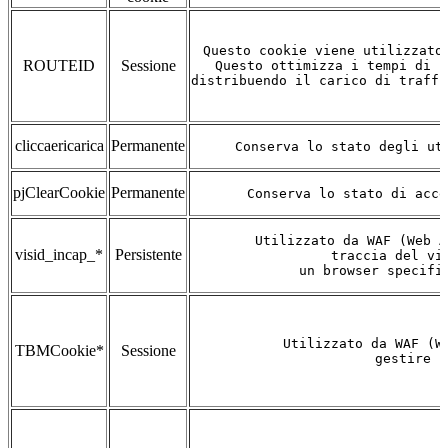
Questo cookie viene utilizzato
ROUTEID
Sessione
Questo ottimizza i tempi di r
distribuendo il carico di traffi
cliccaericarica
Permanente
Conserva lo stato degli ut
pjClearCookie
Permanente
Conserva lo stato di acce
Utilizzato da WAF (Web A
visid_incap_*
Persistente
 traccia del vi
 un browser specifi
Utilizzato da WAF (W
TBMCookie*
Sessione
gestire l