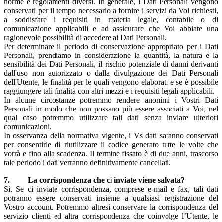
norme e regolamenti diversi. In generale, i Dati Personali vengono
conservati per il tempo necessario a fornire i servizi da Voi richiesti,
a soddisfare i requisiti in materia legale, contabile o di
comunicazione applicabili e ad assicurare che Voi abbiate una
ragionevole possibilità di accedere ai Dati Personali.
Per determinare il periodo di conservazione appropriato per i Dati
Personali, prendiamo in considerazione la quantità, la natura e la
sensibilità dei Dati Personali, il rischio potenziale di danni derivanti
dall'uso non autorizzato o dalla divulgazione dei Dati Personali
dell'Utente, le finalità per le quali vengono elaborati e se è possibile
raggiungere tali finalità con altri mezzi e i requisiti legali applicabili.
In alcune circostanze potremmo rendere anonimi i Vostri Dati
Personali in modo che non possano più essere associati a Voi, nel
qual caso potremmo utilizzare tali dati senza inviare ulteriori
comunicazioni.
In osservanza della normativa vigente, i Vs dati saranno conservati
per consentirle di riutilizzare il codice generato tutte le volte che
vorrà e fino alla scadenza. Il termine fissato è di due anni, trascorso
tale periodo i dati verranno definitivamente cancellati.
7. La corrispondenza che ci inviate viene salvata?
Si. Se ci inviate corrispondenza, comprese e-mail e fax, tali dati
potranno essere conservati insieme a qualsiasi registrazione del
Vostro account. Potremmo altresì conservare la corrispondenza del
servizio clienti ed altra corrispondenza che coinvolge l’Utente, le