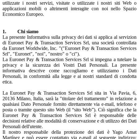
utilizzate i nostri servizi, visitate o utilizzate i nostri siti Web o
applicazioni mobili o altrimenti interagite con noi nello Spazio
Economico Europeo.
1. Chi siamo
La presente Informativa sulla privacy dei dati si applica al servizion
di Euronet Pay & Transaction Services Srl, una società controllata
da Euronet Worldwide, Inc. "("Euronet Pay & Transaction Services
Srl", "Euronet", "noi", "nostro" o "ci").
La Euronet Pay & Transaction Services Srl si impegna a tutelare la
privacy e la sicurezza dei Vostri Dati Personali. La presente
informativa descrive come raccogliamo e utilizziamo i Dati
Personali, in conformità alla legge e ai nostri standard di condotta
etica.
La Euronet Pay & Transaction Services Srl sita in Via Pavia, 6,
20136 Milano, Italia, sarà la "titolare del trattamento" in relazione a
qualsiasi Dato Personale fornito direttamente via e-mail, telefono e
posta o tramite questo sito Web (il “sito Web”). Ciò significa che la
Euronet Pay & Transaction Services Srl è responsabile delle
decisioni relative alle modalità di conservazione e di utilizzo dei Dati
Personali dell'utente.
Il nostro responsabile della protezione dei dati è Yago Amat
Martínez e può essere contattato via e-mail al seguente indirizzo: