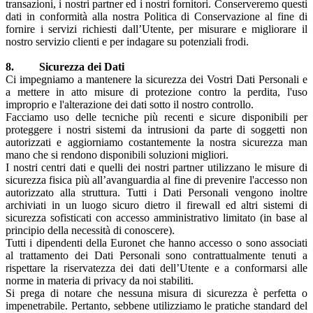
transazioni, i nostri partner ed i nostri fornitori. Conserveremo questi
dati in conformità alla nostra Politica di Conservazione al fine di
fornire i servizi richiesti dall’Utente, per misurare e migliorare il
nostro servizio clienti e per indagare su potenziali frodi.
8. Sicurezza dei Dati
Ci impegniamo a mantenere la sicurezza dei Vostri Dati Personali e
a mettere in atto misure di protezione contro la perdita, l'uso
improprio e l'alterazione dei dati sotto il nostro controllo.
Facciamo uso delle tecniche più recenti e sicure disponibili per
proteggere i nostri sistemi da intrusioni da parte di soggetti non
autorizzati e aggiorniamo costantemente la nostra sicurezza man
mano che si rendono disponibili soluzioni migliori.
I nostri centri dati e quelli dei nostri partner utilizzano le misure di
sicurezza fisica più all’avanguardia al fine di prevenire l'accesso non
autorizzato alla struttura. Tutti i Dati Personali vengono inoltre
archiviati in un luogo sicuro dietro il firewall ed altri sistemi di
sicurezza sofisticati con accesso amministrativo limitato (in base al
principio della necessità di conoscere).
Tutti i dipendenti della Euronet che hanno accesso o sono associati
al trattamento dei Dati Personali sono contrattualmente tenuti a
rispettare la riservatezza dei dati dell’Utente e a conformarsi alle
norme in materia di privacy da noi stabiliti.
Si prega di notare che nessuna misura di sicurezza è perfetta o
impenetrabile. Pertanto, sebbene utilizziamo le pratiche standard del