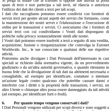
Si prega di notare che la Euronet si oppone alle attività di posta
spam di terzi e non partecipa a tali invii, né rilascia o autorizza
l'utilizzo dei dati dei clienti a terzi per tali scopi.
I dati che raccogliamo potranno essere condivisi con fornitori di
servizi terzi per gestire alcuni aspetti dei servizi che forniamo, come
la manutenzione dei nostri server e l'elaborazione o l'esecuzione di
ordini per le transazioni e servizi. Ci assicuriamo che i fornitori di
servizi terzi con cui condividiamo i Vostri dati dispongano di
politiche sulla privacy sostanzialmente simili alle nostre.
I Vostri dati potranno essere trasferiti a terzi a seguito di una vendita,
acquisizione, fusione o riorganizzazione che coinvolga la Euronet
Worldwide, Inc., le sue consociate o qualsiasi delle sue rispettive
attività.
Potremmo anche divulgare i Dati Personali dell'interessato in casi
speciali se richiesto dalla normativa vigente, da un provvedimento
giudiziario o da un'altra autorità governativa, o quando riteniamo in
buona fede che la divulgazione di tali dati sia altrimenti necessaria o
consigliabile, ad esempio per identificare, contattare o intentare
un'azione legale contro qualcuno che potrebbe causare danni o
interferire con i diritti o la proprietà delle transazioni, i servizi, un
altro Utente o chiunque altro possa essere danneggiato da tali attività
(ad esempio, per identificare furti o frodi).
6. Per quanto tempo vengono conservati i dati?
I Dati Personali vengono utilizzati per scopi diversi e sono soggetti a