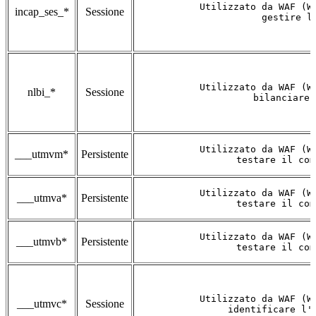
Utilizzato da WAF (W
incap_ses_*
Sessione
gestire l
Utilizzato da WAF (W
nlbi_*
Sessione
bilanciare 
Utilizzato da WAF (W
___utmvm*
Persistente
testare il com
Utilizzato da WAF (W
___utmva*
Persistente
testare il com
Utilizzato da WAF (W
___utmvb*
Persistente
testare il com
Utilizzato da WAF (W
___utmvc*
Sessione
identificare l'