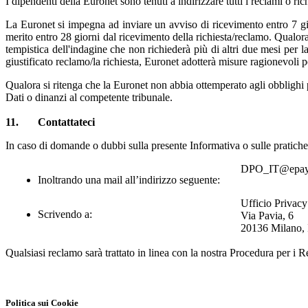
I dipendenti della Euronet sono tenuti a indirizzare tutti i reclami
o ric
La Euronet si impegna ad inviare un avviso di ricevimento entro 7 gio
merito entro 28 giorni dal ricevimento della richiesta/reclamo. Qualora
tempistica dell'indagine che non richiederà più di altri due mesi per la
giustificato reclamo/la richiesta, Euronet adotterà misure ragionevoli 
Qualora si ritenga che la Euronet non abbia ottemperato agli obblighi pr
Dati o dinanzi al competente tribunale.
11
. Contattateci
In caso di domande o dubbi sulla presente Informativa o sulle pratiche r
DPO_IT@epay
Inoltrando una mail all’indirizzo seguente:
Ufficio Privacy
Scrivendo a:
Via Pavia, 6
20136 Milano, I
Qualsiasi reclamo sarà trattato in linea con la nostra Procedura per i 
Politica sui Cookie