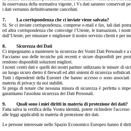
In osservanza della normativa vigente, i Vs dati saranno conservati per c
i dati verranno definitivamente cancellati.
7. La corrispondenza che ci inviate viene salvata?
Si. Se ci inviate corrispondenza, comprese e-mail e fax, tali dati pot
ed altra corrispondenza che coinvolge l’Utente, le transazioni, i nostri
dall’Utente, per misurare e migliorare il nostro servizio clienti e per i
8. Sicurezza dei Dati
Ci impegniamo a mantenere la sicurezza dei Vostri Dati Personali e a met
Facciamo uso delle tecniche più recenti e sicure disponibili per pro
rendono disponibili soluzioni migliori.
I nostri centri dati e quelli dei nostri partner utilizzano le misure di s
un luogo sicuro dietro il firewall ed altri sistemi di sicurezza sofistica
Tutti i dipendenti della Euronet che hanno accesso o sono associati a
materia di privacy da noi stabiliti.
Si prega di notare che nessuna misura di sicurezza è perfetta o impen
garantiamo l'assoluta sicurezza dei Dati Personali.
9. Quali sono i miei diritti in materia di protezione dei dati?
Fatta salva la verifica della Vostra identità, potete richiedere l'access
alle leggi applicabili in materia di protezione dei dati.
Le persone interessate nello Spazio Economico Europeo hanno il diritt