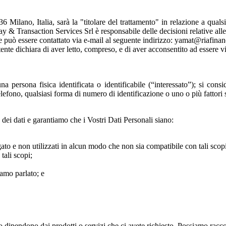
Milano, Italia, sarà la "titolare del trattamento" in relazione a quals
y & Transaction Services Srl è responsabile delle decisioni relative alle
e può essere contattato via e-mail al seguente indirizzo: yamat@riafinan
Utente dichiara di aver letto, compreso, e di aver acconsentito ad essere 
a persona fisica identificata o identificabile (“interessato”); si consi
efono, qualsiasi forma di numero di identificazione o uno o più fattori sp
 dei dati e garantiamo che i Vostri Dati Personali siano:
to e non utilizzati in alcun modo che non sia compatibile con tali scopi
tali scopi;
iamo parlato; e
o dipendono dai prodotti o servizi che ci avete richiesto.
Possiamo raccog