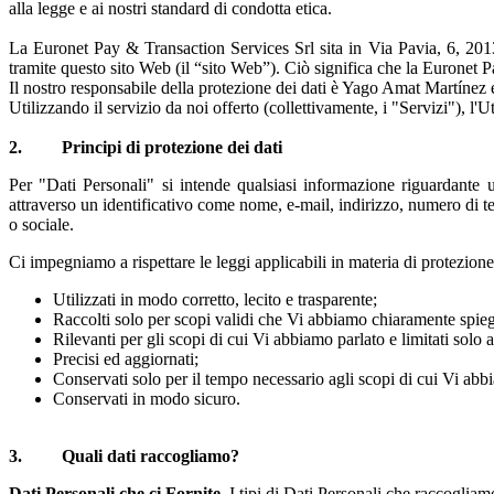
alla legge e ai nostri standard di condotta etica.
La Euronet Pay & Transaction Services Srl sita in Via Pavia, 6, 20136 
tramite questo sito Web (il “sito Web”). Ciò significa che la Euronet Pa
Il nostro responsabile della protezione dei dati è Yago Amat Martínez 
Utilizzando il servizio da noi offerto (collettivamente, i "Servizi"), l'
2. Principi di protezione dei dati
Per "Dati Personali" si intende qualsiasi informazione riguardante un
attraverso un identificativo come nome, e-mail, indirizzo, numero di tel
o sociale.
Ci impegniamo a rispettare le leggi applicabili in materia di protezione
Utilizzati in modo corretto, lecito e trasparente;
Raccolti solo per scopi validi che Vi abbiamo chiaramente spiega
Rilevanti per gli scopi di cui Vi abbiamo parlato e limitati solo a 
Precisi ed aggiornati;
Conservati solo per il tempo necessario agli scopi di cui Vi abb
Conservati in modo sicuro.
3. Quali dati raccogliamo?
Dati Personali che ci Fornite.
I tipi di Dati Personali che raccogliam