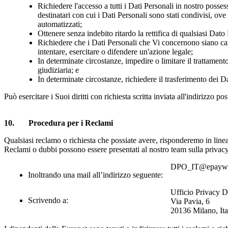
Richiedere l'accesso a tutti i Dati Personali in nostro possess
destinatari con cui i Dati Personali sono stati condivisi, ove
automatizzati;
Ottenere senza indebito ritardo la rettifica di qualsiasi Dato
Richiedere che i Dati Personali che Vi concernono siano canc
intentare, esercitare o difendere un'azione legale;
In determinate circostanze, impedire o limitare il trattamento
giudiziaria; e
In determinate circostanze, richiedere il trasferimento dei Da
Può esercitare i Suoi diritti con richiesta scritta inviata all'indirizzo po
10
. Procedura per i
Reclami
Qualsiasi reclamo o richiesta che possiate avere, risponderemo in line
Reclami o dubbi possono essere presentati al nostro team sulla privacy
DPO_IT@epaywo
Inoltrando una mail all’indirizzo seguente:
Ufficio Privacy D
Scrivendo a:
Via Pavia, 6
20136 Milano, Ita