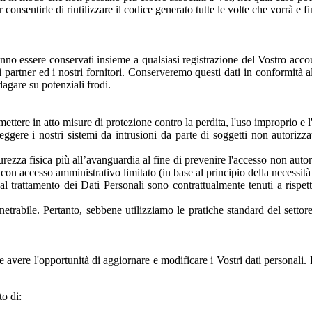
onsentirle di riutilizzare il codice generato tutte le volte che vorrà e fi
ranno essere conservati insieme a qualsiasi registrazione del Vostro acco
 partner ed i nostri fornitori. Conserveremo questi dati in conformità all
ndagare su potenziali frodi.
tere in atto misure di protezione contro la perdita, l'uso improprio e l'a
teggere i nostri sistemi da intrusioni da parte di soggetti non autori
icurezza fisica più all’avanguardia al fine di prevenire l'accesso non autor
ti con accesso amministrativo limitato (in base al principio della necessit
l trattamento dei Dati Personali sono contrattualmente tenuti a rispett
etrabile. Pertanto, sebbene utilizziamo le pratiche standard del setto
o e avere l'opportunità di aggiornare e modificare i Vostri dati personali.
o di: