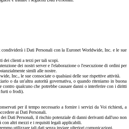
et condividerà i Dati Personali con la Euronet Worldwide, Inc. e le sue
 dei clienti a terzi per tali scopi.
tenzione dei nostri server e l'elaborazione o l'esecuzione di ordini per
ostanzialmente simili alle nostre.
de, Inc., le sue consociate o qualsiasi delle sue rispettive attività.
ziario o da un'altra autorità governativa, o quando riteniamo in buona
le contro qualcuno che potrebbe causare danni o interferire con i diritti
furti o frodi).
servati per il tempo necessario a fornire i servizi da Voi richiesti, a
 accedere ai Dati Personali.
dei Dati Personali, il rischio potenziale di danni derivanti dall'uso non
con altri mezzi e i requisiti legali applicabili.
mmo utilizzare tali dati senza inviare ulteriori comunicazioni.