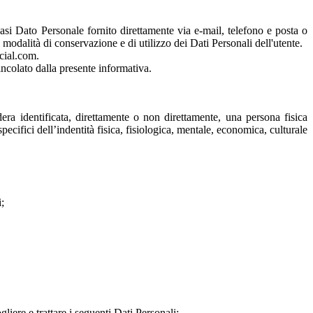
iasi Dato Personale fornito direttamente via e-mail, telefono e posta o
 modalità di conservazione e di utilizzo dei Dati Personali dell'utente.
cial.com.
vincolato dalla presente informativa.
dera identificata, direttamente o non direttamente, una persona fisica
ecifici dell’indentità fisica, fisiologica, mentale, economica, culturale
;
liere e trattare i seguenti Dati Personali: