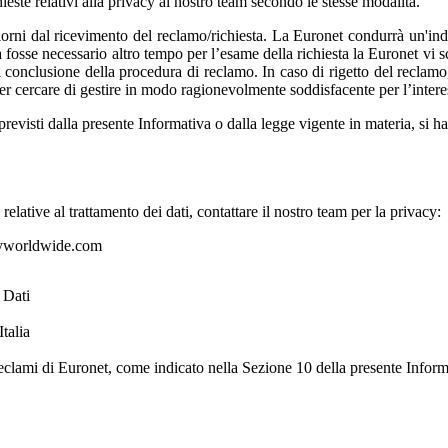
hieste relativi alla privacy al nostro team secondo le stesse modalità.
rni dal ricevimento del reclamo/richiesta. La Euronet condurrà un'inda
 fosse necessario altro tempo per l’esame della richiesta la Euronet vi s
 conclusione della procedura di reclamo. In caso di rigetto del reclamo, 
per cercare di gestire in modo ragionevolmente soddisfacente per l’inter
evisti dalla presente Informativa o dalla legge vigente in materia, si ha
elative al trattamento dei dati, contattare il nostro team per la privacy:
worldwide.com
 Dati
talia
Reclami di Euronet, come indicato nella Sezione 10 della presente Inform