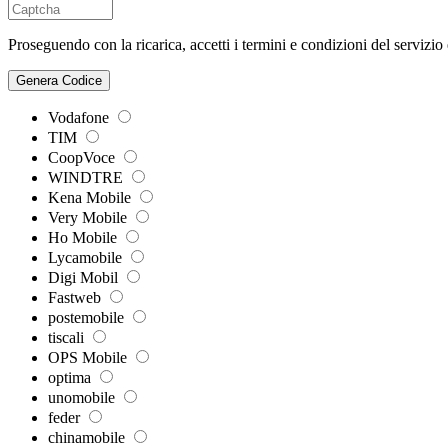
Proseguendo con la ricarica, accetti i termini e condizioni del servizio
Genera Codice
Vodafone
TIM
CoopVoce
WINDTRE
Kena Mobile
Very Mobile
Ho Mobile
Lycamobile
Digi Mobil
Fastweb
postemobile
tiscali
OPS Mobile
optima
unomobile
feder
chinamobile