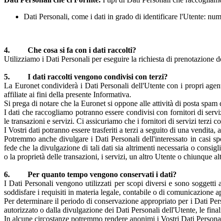
Dati Personali, come i dati in grado di identificare l'Utente: nu
4. Che cosa si fa con i dati raccolti?
Utilizziamo i Dati Personali per eseguire la richiesta di prenotazione de
5. I dati raccolti vengono condivisi con terzi?
La Euronet condividerà i Dati Personali dell'Utente con i propri agent
affiliate ai fini della presente Informativa.
Si prega di notare che la Euronet si oppone alle attività di posta spam di t
I dati che raccogliamo potranno essere condivisi con fornitori di servi
le transazioni e servizi. Ci assicuriamo che i fornitori di servizi terzi
I Vostri dati potranno essere trasferiti a terzi a seguito di una vendita
Potremmo anche divulgare i Dati Personali dell'interessato in casi sp
fede che la divulgazione di tali dati sia altrimenti necessaria o consig
o la proprietà delle transazioni, i servizi, un altro Utente o chiunque al
6. Per quanto tempo vengono conservati i dati?
I Dati Personali vengono utilizzati per scopi diversi e sono soggetti 
soddisfare i requisiti in materia legale, contabile o di comunicazione a
Per determinare il periodo di conservazione appropriato per i Dati Perso
autorizzato o dalla divulgazione dei Dati Personali dell'Utente, le finalit
In alcune circostanze potremmo rendere anonimi i Vostri Dati Personali