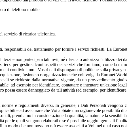
mero di telefono mobile.
l servizio di ricarica telefonica.
i, responsabili del trattamento per fornire i servizi richiesti. La Euron
erzi e non partecipa a tali invii, né rilascia o autorizza l'utilizzo dei dati
zi terzi per gestire alcuni aspetti dei servizi che forniamo, come la manu
 con cui condividiamo i Vostri dati dispongano di politiche sulla privacy s
, acquisizione, fusione o riorganizzazione che coinvolga la Euronet Worldwi
eciali se richiesto dalla normativa vigente, da un provvedimento giudi
liabile, ad esempio per identificare, contattare o intentare un'azione lega
tro possa essere danneggiato da tali attività (ad esempio, per identificare 
a norme e regolamenti diversi. In generale, i Dati Personali vengono con
pplicabili e ad assicurare che Voi abbiate una ragionevole possibilità di
nali, prendiamo in considerazione la quantità, la natura e la sensibilità 
à per le quali vengono elaborati e se è possibile raggiungere tali finalità 
 in modo che non possano più essere associati a Voi, nel qual caso potre