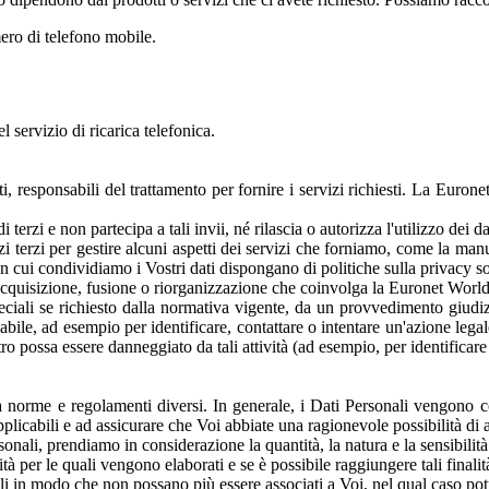
mero di telefono mobile.
l servizio di ricarica telefonica.
i, responsabili del trattamento per fornire i servizi richiesti. La Euron
erzi e non partecipa a tali invii, né rilascia o autorizza l'utilizzo dei dati
zi terzi per gestire alcuni aspetti dei servizi che forniamo, come la manu
 con cui condividiamo i Vostri dati dispongano di politiche sulla privacy s
, acquisizione, fusione o riorganizzazione che coinvolga la Euronet Worldwi
eciali se richiesto dalla normativa vigente, da un provvedimento giudi
liabile, ad esempio per identificare, contattare o intentare un'azione lega
tro possa essere danneggiato da tali attività (ad esempio, per identificare 
a norme e regolamenti diversi. In generale, i Dati Personali vengono con
pplicabili e ad assicurare che Voi abbiate una ragionevole possibilità di
nali, prendiamo in considerazione la quantità, la natura e la sensibilità 
à per le quali vengono elaborati e se è possibile raggiungere tali finalità 
 in modo che non possano più essere associati a Voi, nel qual caso potre