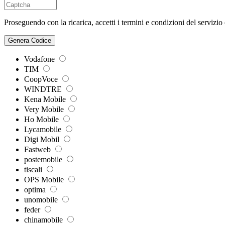
Proseguendo con la ricarica, accetti i termini e condizioni del servizio
Genera Codice
Vodafone
TIM
CoopVoce
WINDTRE
Kena Mobile
Very Mobile
Ho Mobile
Lycamobile
Digi Mobil
Fastweb
postemobile
tiscali
OPS Mobile
optima
unomobile
feder
chinamobile