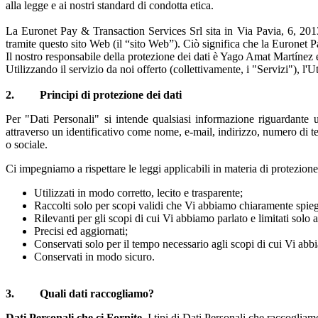
alla legge e ai nostri standard di condotta etica.
La Euronet Pay & Transaction Services Srl sita in Via Pavia, 6, 20136 
tramite questo sito Web (il “sito Web”). Ciò significa che la Euronet Pa
Il nostro responsabile della protezione dei dati è Yago Amat Martínez 
Utilizzando il servizio da noi offerto (collettivamente, i "Servizi"), l'
2. Principi di protezione dei dati
Per "Dati Personali" si intende qualsiasi informazione riguardante un
attraverso un identificativo come nome, e-mail, indirizzo, numero di tel
o sociale.
Ci impegniamo a rispettare le leggi applicabili in materia di protezione
Utilizzati in modo corretto, lecito e trasparente;
Raccolti solo per scopi validi che Vi abbiamo chiaramente spiega
Rilevanti per gli scopi di cui Vi abbiamo parlato e limitati solo a 
Precisi ed aggiornati;
Conservati solo per il tempo necessario agli scopi di cui Vi abb
Conservati in modo sicuro.
3. Quali dati raccogliamo?
Dati Personali che ci Fornite.
I tipi di Dati Personali che raccogliam