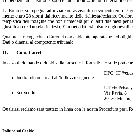
I dipendenti della Euronet sono tenuti a indirizzare tutti i reclami
o ric
La Euronet si impegna ad inviare un avviso di ricevimento entro 7 gio
merito entro 28 giorni dal ricevimento della richiesta/reclamo. Qualora
tempistica dell'indagine che non richiederà più di altri due mesi per la
giustificato reclamo/la richiesta, Euronet adotterà misure ragionevoli 
Qualora si ritenga che la Euronet non abbia ottemperato agli obblighi pr
Dati o dinanzi al competente tribunale.
11
. Contattateci
In caso di domande o dubbi sulla presente Informativa o sulle pratiche r
DPO_IT@epay
Inoltrando una mail all’indirizzo seguente:
Ufficio Privacy
Scrivendo a:
Via Pavia, 6
20136 Milano, I
Qualsiasi reclamo sarà trattato in linea con la nostra Procedura per i 
Politica sui Cookie