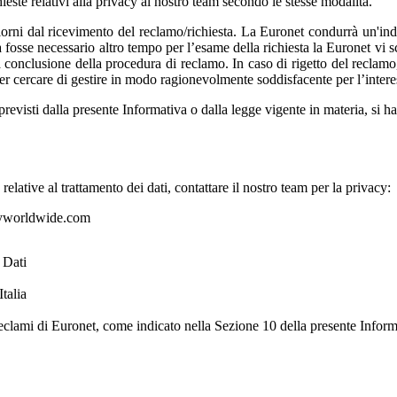
hieste relativi alla privacy al nostro team secondo le stesse modalità.
rni dal ricevimento del reclamo/richiesta. La Euronet condurrà un'inda
 fosse necessario altro tempo per l’esame della richiesta la Euronet vi s
 conclusione della procedura di reclamo. In caso di rigetto del reclamo, 
per cercare di gestire in modo ragionevolmente soddisfacente per l’inter
evisti dalla presente Informativa o dalla legge vigente in materia, si ha
elative al trattamento dei dati, contattare il nostro team per la privacy:
worldwide.com
 Dati
talia
Reclami di Euronet, come indicato nella Sezione 10 della presente Inform