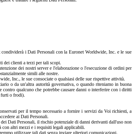
et condividerà i Dati Personali con la Euronet Worldwide, Inc. e le sue
 dei clienti a terzi per tali scopi.
tenzione dei nostri server e l'elaborazione o l'esecuzione di ordini per
ostanzialmente simili alle nostre.
de, Inc., le sue consociate o qualsiasi delle sue rispettive attività.
ziario o da un'altra autorità governativa, o quando riteniamo in buona
le contro qualcuno che potrebbe causare danni o interferire con i diritti
furti o frodi).
servati per il tempo necessario a fornire i servizi da Voi richiesti, a
 accedere ai Dati Personali.
dei Dati Personali, il rischio potenziale di danni derivanti dall'uso non
con altri mezzi e i requisiti legali applicabili.
mmo utilizzare tali dati senza inviare ulteriori comunicazioni.