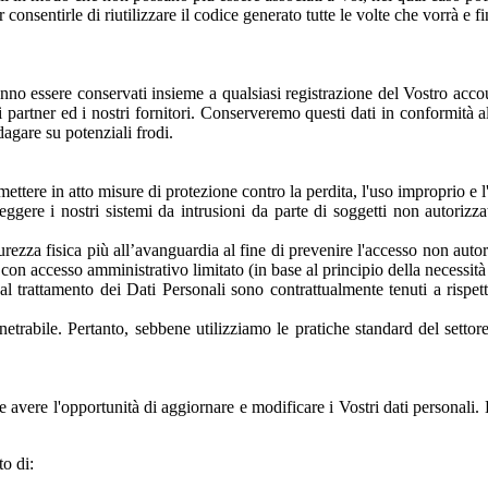
onsentirle di riutilizzare il codice generato tutte le volte che vorrà e fi
ranno essere conservati insieme a qualsiasi registrazione del Vostro acco
 partner ed i nostri fornitori. Conserveremo questi dati in conformità all
ndagare su potenziali frodi.
tere in atto misure di protezione contro la perdita, l'uso improprio e l'a
teggere i nostri sistemi da intrusioni da parte di soggetti non autori
icurezza fisica più all’avanguardia al fine di prevenire l'accesso non autor
ti con accesso amministrativo limitato (in base al principio della necessit
l trattamento dei Dati Personali sono contrattualmente tenuti a rispett
etrabile. Pertanto, sebbene utilizziamo le pratiche standard del setto
o e avere l'opportunità di aggiornare e modificare i Vostri dati personali.
o di: