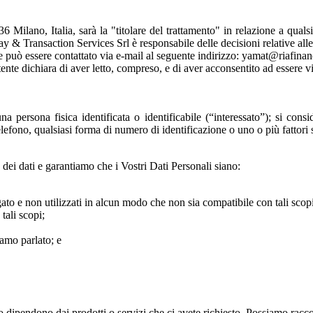
Milano, Italia, sarà la "titolare del trattamento" in relazione a quals
y & Transaction Services Srl è responsabile delle decisioni relative alle
e può essere contattato via e-mail al seguente indirizzo: yamat@riafinan
Utente dichiara di aver letto, compreso, e di aver acconsentito ad essere 
a persona fisica identificata o identificabile (“interessato”); si consi
efono, qualsiasi forma di numero di identificazione o uno o più fattori sp
 dei dati e garantiamo che i Vostri Dati Personali siano:
to e non utilizzati in alcun modo che non sia compatibile con tali scopi
tali scopi;
iamo parlato; e
o dipendono dai prodotti o servizi che ci avete richiesto.
Possiamo raccog