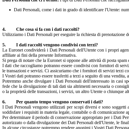
Dati Personali, come i dati in grado di identificare l'Utente: nu
4. Che cosa si fa con i dati raccolti?
Utilizziamo i Dati Personali per eseguire la richiesta di prenotazione de
5. I dati raccolti vengono condivisi con terzi?
La Euronet condividerà i Dati Personali dell'Utente con i propri agent
affiliate ai fini della presente Informativa.
Si prega di notare che la Euronet si oppone alle attività di posta spam di t
I dati che raccogliamo potranno essere condivisi con fornitori di servi
le transazioni e servizi. Ci assicuriamo che i fornitori di servizi terzi
I Vostri dati potranno essere trasferiti a terzi a seguito di una vendita
Potremmo anche divulgare i Dati Personali dell'interessato in casi sp
fede che la divulgazione di tali dati sia altrimenti necessaria o consig
o la proprietà delle transazioni, i servizi, un altro Utente o chiunque al
6. Per quanto tempo vengono conservati i dati?
I Dati Personali vengono utilizzati per scopi diversi e sono soggetti 
soddisfare i requisiti in materia legale, contabile o di comunicazione a
Per determinare il periodo di conservazione appropriato per i Dati Perso
autorizzato o dalla divulgazione dei Dati Personali dell'Utente, le finalit
In alcune circostanze potremmo rendere anonimi i Vostri Dati Personali