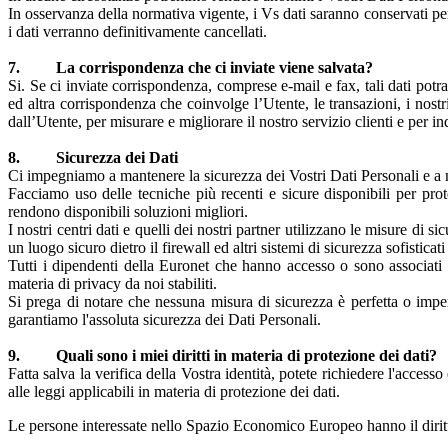
In osservanza della normativa vigente, i Vs dati saranno conservati per c
i dati verranno definitivamente cancellati.
7. La corrispondenza che ci inviate viene salvata?
Si. Se ci inviate corrispondenza, comprese e-mail e fax, tali dati pot
ed altra corrispondenza che coinvolge l’Utente, le transazioni, i nostri
dall’Utente, per misurare e migliorare il nostro servizio clienti e per i
8. Sicurezza dei Dati
Ci impegniamo a mantenere la sicurezza dei Vostri Dati Personali e a met
Facciamo uso delle tecniche più recenti e sicure disponibili per pro
rendono disponibili soluzioni migliori.
I nostri centri dati e quelli dei nostri partner utilizzano le misure di s
un luogo sicuro dietro il firewall ed altri sistemi di sicurezza sofistica
Tutti i dipendenti della Euronet che hanno accesso o sono associati a
materia di privacy da noi stabiliti.
Si prega di notare che nessuna misura di sicurezza è perfetta o impen
garantiamo l'assoluta sicurezza dei Dati Personali.
9. Quali sono i miei diritti in materia di protezione dei dati?
Fatta salva la verifica della Vostra identità, potete richiedere l'access
alle leggi applicabili in materia di protezione dei dati.
Le persone interessate nello Spazio Economico Europeo hanno il diritt