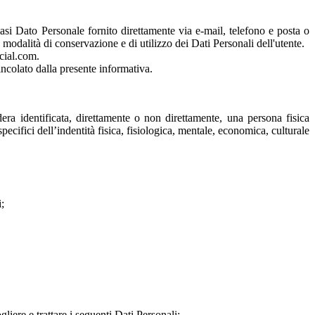
iasi Dato Personale fornito direttamente via e-mail, telefono e posta o
 modalità di conservazione e di utilizzo dei Dati Personali dell'utente.
cial.com.
vincolato dalla presente informativa.
dera identificata, direttamente o non direttamente, una persona fisica
ecifici dell’indentità fisica, fisiologica, mentale, economica, culturale
;
liere e trattare i seguenti Dati Personali: