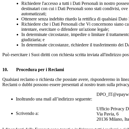
Richiedere l'accesso a tutti i Dati Personali in nostro possess
destinatari con cui i Dati Personali sono stati condivisi, ove
automatizzati;
Ottenere senza indebito ritardo la rettifica di qualsiasi Dato
Richiedere che i Dati Personali che Vi concernono siano canc
intentare, esercitare o difendere un'azione legale;
In determinate circostanze, impedire o limitare il trattamento
giudiziaria; e
In determinate circostanze, richiedere il trasferimento dei Da
Può esercitare i Suoi diritti con richiesta scritta inviata all'indirizzo po
10
. Procedura per i
Reclami
Qualsiasi reclamo o richiesta che possiate avere, risponderemo in line
Reclami o dubbi possono essere presentati al nostro team sulla privacy
DPO_IT@epaywo
Inoltrando una mail all’indirizzo seguente:
Ufficio Privacy D
Scrivendo a:
Via Pavia, 6
20136 Milano, Ita