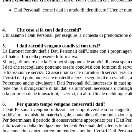
Dati Personali, come i dati in grado di identificare l'Utente: nu
4. Che cosa si fa con i dati raccolti?
Utilizziamo i Dati Personali per eseguire la richiesta di prenotazione de
5. I dati raccolti vengono condivisi con terzi?
La Euronet condividerà i Dati Personali dell'Utente con i propri agent
affiliate ai fini della presente Informativa.
Si prega di notare che la Euronet si oppone alle attività di posta spam di t
I dati che raccogliamo potranno essere condivisi con fornitori di servi
le transazioni e servizi. Ci assicuriamo che i fornitori di servizi terzi
I Vostri dati potranno essere trasferiti a terzi a seguito di una vendita
Potremmo anche divulgare i Dati Personali dell'interessato in casi sp
fede che la divulgazione di tali dati sia altrimenti necessaria o consig
o la proprietà delle transazioni, i servizi, un altro Utente o chiunque al
6. Per quanto tempo vengono conservati i dati?
I Dati Personali vengono utilizzati per scopi diversi e sono soggetti 
soddisfare i requisiti in materia legale, contabile o di comunicazione a
Per determinare il periodo di conservazione appropriato per i Dati Perso
autorizzato o dalla divulgazione dei Dati Personali dell'Utente, le finalit
In alcune circostanze potremmo rendere anonimi i Vostri Dati Personali