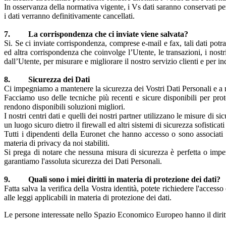
In osservanza della normativa vigente, i Vs dati saranno conservati per c
i dati verranno definitivamente cancellati.
7. La corrispondenza che ci inviate viene salvata?
Si. Se ci inviate corrispondenza, comprese e-mail e fax, tali dati pot
ed altra corrispondenza che coinvolge l’Utente, le transazioni, i nostri
dall’Utente, per misurare e migliorare il nostro servizio clienti e per i
8. Sicurezza dei Dati
Ci impegniamo a mantenere la sicurezza dei Vostri Dati Personali e a met
Facciamo uso delle tecniche più recenti e sicure disponibili per pro
rendono disponibili soluzioni migliori.
I nostri centri dati e quelli dei nostri partner utilizzano le misure di s
un luogo sicuro dietro il firewall ed altri sistemi di sicurezza sofistica
Tutti i dipendenti della Euronet che hanno accesso o sono associati a
materia di privacy da noi stabiliti.
Si prega di notare che nessuna misura di sicurezza è perfetta o impen
garantiamo l'assoluta sicurezza dei Dati Personali.
9. Quali sono i miei diritti in materia di protezione dei dati?
Fatta salva la verifica della Vostra identità, potete richiedere l'access
alle leggi applicabili in materia di protezione dei dati.
Le persone interessate nello Spazio Economico Europeo hanno il diritt