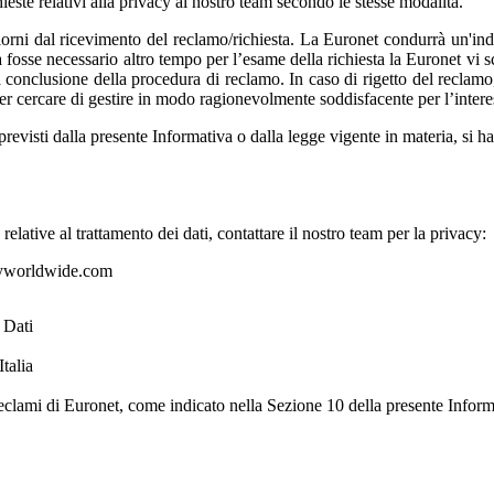
hieste relativi alla privacy al nostro team secondo le stesse modalità.
rni dal ricevimento del reclamo/richiesta. La Euronet condurrà un'inda
 fosse necessario altro tempo per l’esame della richiesta la Euronet vi s
 conclusione della procedura di reclamo. In caso di rigetto del reclamo, 
per cercare di gestire in modo ragionevolmente soddisfacente per l’inter
evisti dalla presente Informativa o dalla legge vigente in materia, si ha
elative al trattamento dei dati, contattare il nostro team per la privacy:
worldwide.com
 Dati
talia
Reclami di Euronet, come indicato nella Sezione 10 della presente Inform