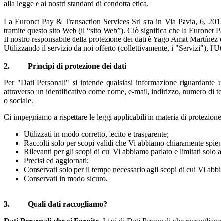
alla legge e ai nostri standard di condotta etica.
La Euronet Pay & Transaction Services Srl sita in Via Pavia, 6, 20136 
tramite questo sito Web (il “sito Web”). Ciò significa che la Euronet Pa
Il nostro responsabile della protezione dei dati è Yago Amat Martínez 
Utilizzando il servizio da noi offerto (collettivamente, i "Servizi"), l'
2. Principi di protezione dei dati
Per "Dati Personali" si intende qualsiasi informazione riguardante un
attraverso un identificativo come nome, e-mail, indirizzo, numero di tel
o sociale.
Ci impegniamo a rispettare le leggi applicabili in materia di protezione
Utilizzati in modo corretto, lecito e trasparente;
Raccolti solo per scopi validi che Vi abbiamo chiaramente spiega
Rilevanti per gli scopi di cui Vi abbiamo parlato e limitati solo a 
Precisi ed aggiornati;
Conservati solo per il tempo necessario agli scopi di cui Vi abb
Conservati in modo sicuro.
3. Quali dati raccogliamo?
Dati Personali che ci Fornite.
I tipi di Dati Personali che raccogliam