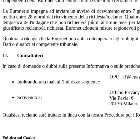
I dipendenti della Euronet sono tenuti a indirizzare tutti i reclami
o ric
La Euronet si impegna ad inviare un avviso di ricevimento entro 7 gio
merito entro 28 giorni dal ricevimento della richiesta/reclamo. Qualora
tempistica dell'indagine che non richiederà più di altri due mesi per la
giustificato reclamo/la richiesta, Euronet adotterà misure ragionevoli 
Qualora si ritenga che la Euronet non abbia ottemperato agli obblighi pr
Dati o dinanzi al competente tribunale.
11
. Contattateci
In caso di domande o dubbi sulla presente Informativa o sulle pratiche r
DPO_IT@epay
Inoltrando una mail all’indirizzo seguente:
Ufficio Privacy
Scrivendo a:
Via Pavia, 6
20136 Milano, I
Qualsiasi reclamo sarà trattato in linea con la nostra Procedura per i 
Politica sui Cookie