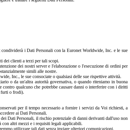
et condividerà i Dati Personali con la Euronet Worldwide, Inc. e le sue
 dei clienti a terzi per tali scopi.
tenzione dei nostri server e l'elaborazione o l'esecuzione di ordini per
ostanzialmente simili alle nostre.
de, Inc., le sue consociate o qualsiasi delle sue rispettive attività.
ziario o da un'altra autorità governativa, o quando riteniamo in buona
le contro qualcuno che potrebbe causare danni o interferire con i diritti
furti o frodi).
servati per il tempo necessario a fornire i servizi da Voi richiesti, a
 accedere ai Dati Personali.
dei Dati Personali, il rischio potenziale di danni derivanti dall'uso non
con altri mezzi e i requisiti legali applicabili.
mmo utilizzare tali dati senza inviare ulteriori comunicazioni.