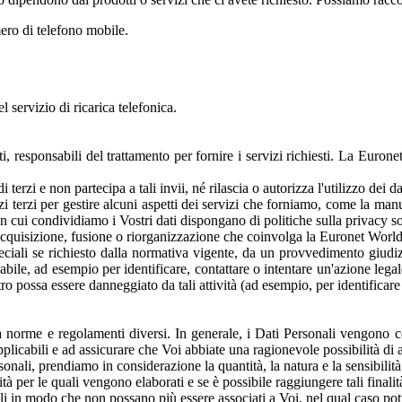
mero di telefono mobile.
l servizio di ricarica telefonica.
i, responsabili del trattamento per fornire i servizi richiesti. La Euron
erzi e non partecipa a tali invii, né rilascia o autorizza l'utilizzo dei dati
zi terzi per gestire alcuni aspetti dei servizi che forniamo, come la manu
 con cui condividiamo i Vostri dati dispongano di politiche sulla privacy s
, acquisizione, fusione o riorganizzazione che coinvolga la Euronet Worldwi
eciali se richiesto dalla normativa vigente, da un provvedimento giudi
liabile, ad esempio per identificare, contattare o intentare un'azione lega
tro possa essere danneggiato da tali attività (ad esempio, per identificare 
a norme e regolamenti diversi. In generale, i Dati Personali vengono con
pplicabili e ad assicurare che Voi abbiate una ragionevole possibilità di
nali, prendiamo in considerazione la quantità, la natura e la sensibilità 
à per le quali vengono elaborati e se è possibile raggiungere tali finalità 
 in modo che non possano più essere associati a Voi, nel qual caso potre