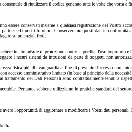
onsentirle di riutilizzare il codice generato tutte le volte che vorrà e fi
ranno essere conservati insieme a qualsiasi registrazione del Vostro acco
 partner ed i nostri fornitori. Conserveremo questi dati in conformità all
ndagare su potenziali frodi.
tere in atto misure di protezione contro la perdita, l'uso improprio e l'a
teggere i nostri sistemi da intrusioni da parte di soggetti non autori
icurezza fisica più all’avanguardia al fine di prevenire l'accesso non autor
ti con accesso amministrativo limitato (in base al principio della necessit
l trattamento dei Dati Personali sono contrattualmente tenuti a rispett
etrabile. Pertanto, sebbene utilizziamo le pratiche standard del setto
o e avere l'opportunità di aggiornare e modificare i Vostri dati personali.
o di: