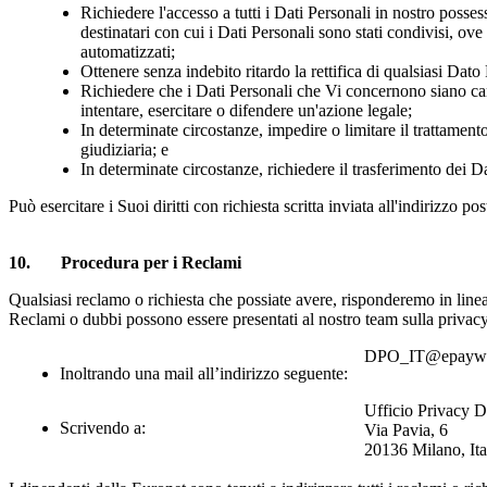
Richiedere l'accesso a tutti i Dati Personali in nostro possess
destinatari con cui i Dati Personali sono stati condivisi, ove
automatizzati;
Ottenere senza indebito ritardo la rettifica di qualsiasi Dato
Richiedere che i Dati Personali che Vi concernono siano canc
intentare, esercitare o difendere un'azione legale;
In determinate circostanze, impedire o limitare il trattamento
giudiziaria; e
In determinate circostanze, richiedere il trasferimento dei Da
Può esercitare i Suoi diritti con richiesta scritta inviata all'indirizzo po
10
. Procedura per i
Reclami
Qualsiasi reclamo o richiesta che possiate avere, risponderemo in line
Reclami o dubbi possono essere presentati al nostro team sulla privacy
DPO_IT@epaywo
Inoltrando una mail all’indirizzo seguente:
Ufficio Privacy D
Scrivendo a:
Via Pavia, 6
20136 Milano, Ita