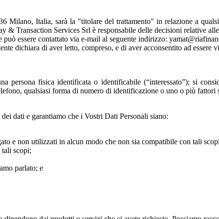
Milano, Italia, sarà la "titolare del trattamento" in relazione a quals
y & Transaction Services Srl è responsabile delle decisioni relative alle
e può essere contattato via e-mail al seguente indirizzo: yamat@riafinan
Utente dichiara di aver letto, compreso, e di aver acconsentito ad essere 
a persona fisica identificata o identificabile (“interessato”); si consi
efono, qualsiasi forma di numero di identificazione o uno o più fattori sp
 dei dati e garantiamo che i Vostri Dati Personali siano:
to e non utilizzati in alcun modo che non sia compatibile con tali scopi
tali scopi;
iamo parlato; e
o dipendono dai prodotti o servizi che ci avete richiesto.
Possiamo raccog