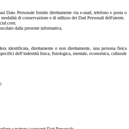
iasi Dato Personale fornito direttamente via e-mail, telefono e posta o
 modalità di conservazione e di utilizzo dei Dati Personali dell'utente.
cial.com.
vincolato dalla presente informativa.
dera identificata, direttamente o non direttamente, una persona fisica
ecifici dell’indentità fisica, fisiologica, mentale, economica, culturale
;
liere e trattare i seguenti Dati Personali: