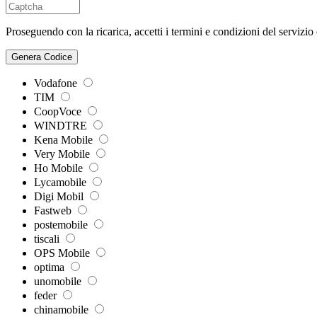
Proseguendo con la ricarica, accetti i termini e condizioni del servizio
Genera Codice
Vodafone
TIM
CoopVoce
WINDTRE
Kena Mobile
Very Mobile
Ho Mobile
Lycamobile
Digi Mobil
Fastweb
postemobile
tiscali
OPS Mobile
optima
unomobile
feder
chinamobile